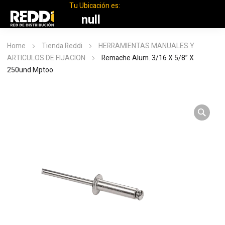
Tu Ubicación es:
null
Home
Tienda Reddi
HERRAMIENTAS MANUALES Y
ARTICULOS DE FIJACION
Remache Alum. 3/16 X 5/8” X
250und Mptoo