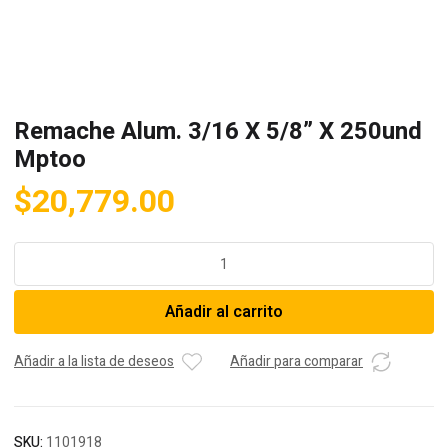
Remache Alum. 3/16 X 5/8” X 250und
Mptoo
$
20,779.00
Remache
Alum.
3/16
Añadir al carrito
X
5/8”
X
Añadir a la lista de deseos
Añadir para comparar
250und
Mptoo
cantidad
SKU:
1101918