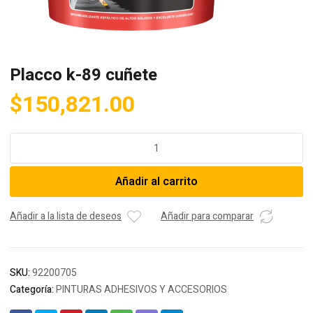
Placco k-89 cuñete
$
150,821.00
Placco
k-
89
Añadir al carrito
cuñete
cantidad
Añadir a la lista de deseos
Añadir para comparar
SKU:
92200705
Categoría:
PINTURAS ADHESIVOS Y ACCESORIOS