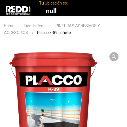
Tu Ubicación es:
null
Home
Tienda Reddi
PINTURAS ADHESIVOS Y
ACCESORIOS
Placco k-89 cuñete