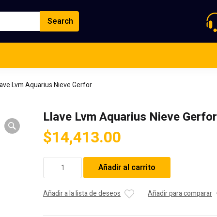
lave Lvm Aquarius Nieve Gerfor
Llave Lvm Aquarius Nieve Gerfor
$
14,413.00
Llave
Añadir al carrito
Lvm
Aquarius
Nieve
Añadir a la lista de deseos
Añadir para comparar
Gerfor
cantidad